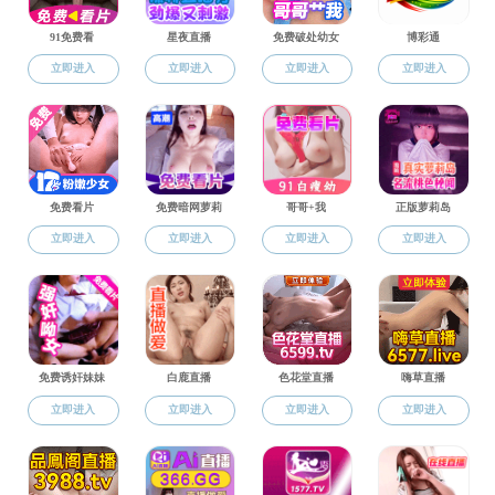
讲师
助教
A
B
C
D
E
F
G
H
I
J
K
L
M
N
O
P
Q
R
S
T
U
V
W
X
Y
Z
上页
1
下页
友情链接：
全国哲学社会科学工作办公室
宁夏社科规划办
中国翻译协会
主办：
宁ICP备05002185号-1
黄色片 copyright @
2023
宁公网安备64010502000131